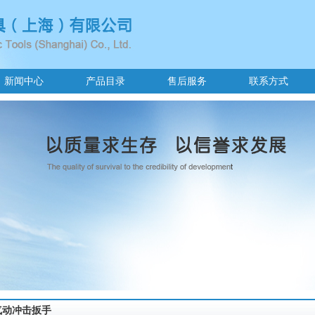
新闻中心
产品目录
售后服务
联系方式
气动冲击扳手