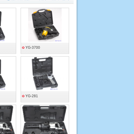
YG-3700
YG-281